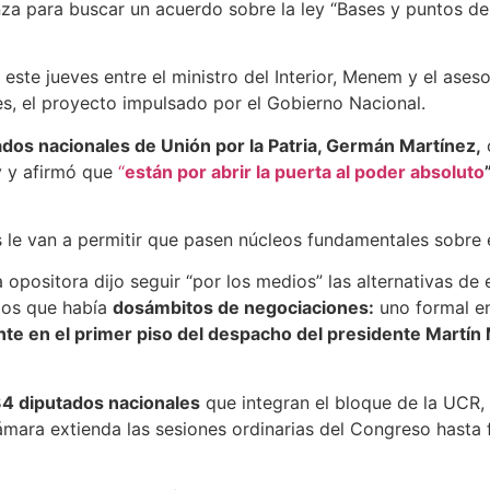
a para buscar un acuerdo sobre la ley “Bases y puntos de p
 este jueves entre el ministro del Interior, Menem y el ase
es, el proyecto impulsado por el Gobierno Nacional.
tados nacionales de Unión por la Patria, Germán Martínez,
c
y y afirmó que
“
están por abrir la puerta al poder absoluto
le van a permitir que pasen núcleos fundamentales sobre el
a opositora dijo seguir “por los medios” las alternativas d
imos que había
dos
ámbitos de negociaciones:
uno formal en
nte en el primer piso del despacho del presidente Martí
34 diputados nacionales
que integran el bloque de la UCR, q
Cámara extienda las sesiones ordinarias del Congreso hasta