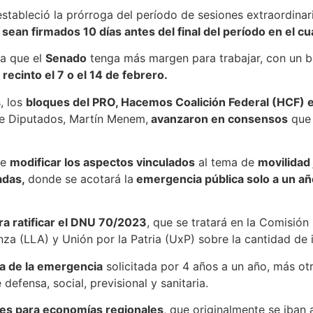
stableció la prórroga del período de sesiones extraordinari
ean firmados 10 días antes del final del período en el cu
 a que el
Senado
tenga más margen para trabajar, con un b
 recinto el 7 o el 14 de febrero.
, los
bloques del PRO, Hacemos Coalición Federal (HCF) e
de Diputados, Martín Menem,
avanzaron en consensos
que 
de
modificar los aspectos vinculados
al tema de
movilidad 
adas,
donde se acotará la
emergencia pública solo a un añ
ara ratificar el DNU 70/2023
, que se tratará en la Comisión
za (LLA) y Unión por la Patria (UxP) sobre la cantidad de 
cia de la emergencia
solicitada por 4 años a un año, más ot
defensa, social, previsional y sanitaria.
ones para economías regionales
, que originalmente se iban 