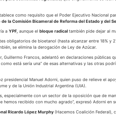
stablece como requisito que el Poder Ejecutivo Nacional par
 de la Comisión Bicameral de Reforma del Estado y del Se
ría a
YPF,
aunque el
bloque radical
también pide dejar al m
es obligatorios de bioetanol (hasta alcanzar entre 18% y 2
mbién, se elimina la derogación de Ley de Azúcar.
ior, Guillermo Francos, adelantó en declaraciones públicas 
 como está sería una” de esas alternativas y las otras podrí
z presidencial Manuel Adorni, quien puso de relieve el apo
me y de la Unión Industrial Argentina (UIA).
os, especialmente con un sector de la oposición que de m
que hemos recibido con mucho agrado”, expresó Adorni en s
ional Ricardo López Murphy
(Hacemos Coalición Federal), ca