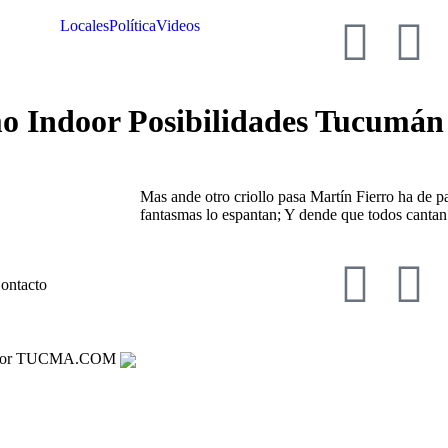
Locales
Política
Videos
mo Indoor Posibilidades Tucumán
Mas ande otro criollo pasa Martín Fierro ha de pa
fantasmas lo espantan; Y dende que todos cantan
ontacto
lad por TUCMA.COM